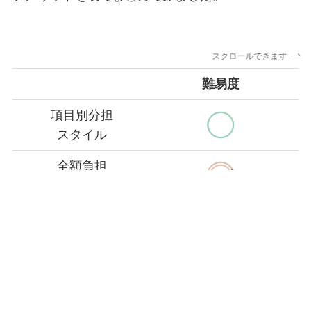
スクロールできます
難易度
項目別分担
スタイル
全額負担
シンプル
スタイル
一括管理
共通口座が
スタイル
必要
定額入金
共通口座が