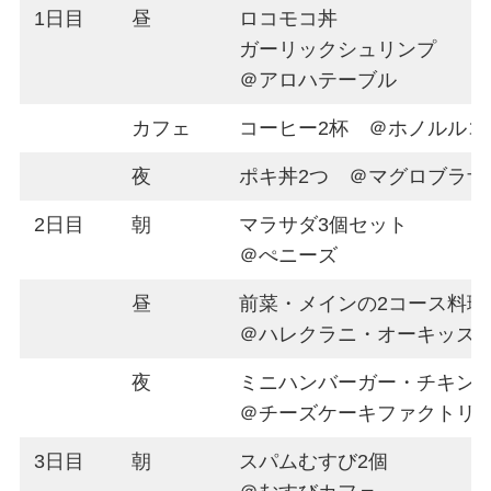
1日目
昼
ロコモコ丼
ガーリックシュリンプ
＠アロハテーブル
カフェ
コーヒー2杯 ＠ホノルルコ
夜
ポキ丼2つ ＠マグロブラザ
2日目
朝
マラサダ3個セット
＠ぺニーズ
昼
前菜・メインの2コース料理
＠ハレクラニ・オーキッズ
夜
ミニハンバーガー・チキン
＠チーズケーキファクトリ
3日目
朝
スパムむすび2個